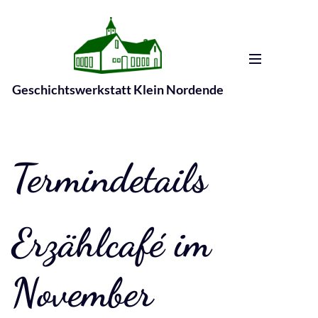
Geschichtswerkstatt Klein Nordende
Termindetails
Erzählcafé im
November